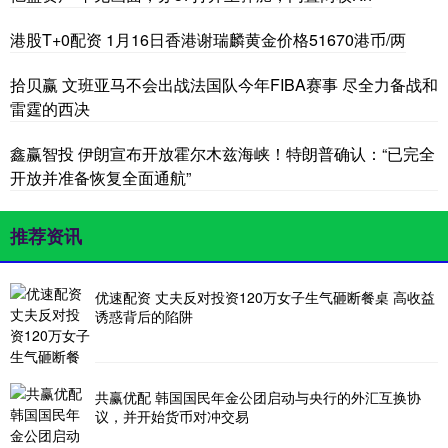
港股T+0配资 1月16日香港谢瑞麟黄金价格51670港币/两
拾贝赢 文班亚马不会出战法国队今年FIBA赛事 尽全力备战和
雷霆的西决
鑫赢智投 伊朗宣布开放霍尔木兹海峡！特朗普确认：“已完全
开放并准备恢复全面通航”
推荐资讯
优速配资 丈夫反对投资120万女子生气砸断餐桌 高收益
诱惑背后的陷阱
共赢优配 韩国国民年金公团启动与央行的外汇互换协
议，并开始货币对冲交易