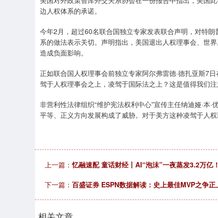
美国对外政策智库外交关系协会在一份报告中指出，美国此
边人权体系的承诺。
今年2月，超过60名联合国独立专家发表联合声明，对特
系的做法表示关切。声明指出，美国退出人权理事会、世界
造成负面影响。
正如联合国人权理事会前独立专家阿尔弗雷德·德扎亚斯7
驾于人权理事会之上，凌驾于国际法之上？这是值得我们注
非营利性法律组织“维护宪法权利中心”宣传主任纳迪娅·本·
平等、正义方向发展构成了威胁。对于美方这种凌驾于人权
上一篇：
忆融速配 童话财经丨AI“泡沫”一夜蒸发3.2万
下一篇：
百盛证券 ESPN数据解读：史上最佳MVP之争
相关文章