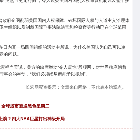
举“突然且史无前例”，令人质疑美国对国别人权审议机制以及整个多
朗普政府企图削弱美国国内人权保障、破坏国际人权与人道主义治理体
卫生组织以及制裁国际刑事法院法官和检察官等行动已在全球范围
日在日内瓦一场民间组织的活动中所说，为什么美国认为自己可以凌
意的问题。
优素福当天说，美方的缺席举动“令人震惊”股顺网，对世界秩序朝着
理事会的举动，“我们必须竭尽所能予以抵制”。
长宏网配资提示：文章来自网络，不代表本站观点。
亿！全球股市遭遇黑色星期二
正上演？四大NBA巨星打出神级开局