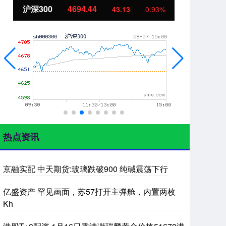
沪深300
4694.44
北
43.13
0.93%
热点资讯
京融实配 中天期货:玻璃跌破900 纯碱震荡下行
亿盛资产 罕见画面，苏57打开主弹舱，内置两枚
Kh