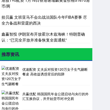
港股T+0配资 1月16日香港谢瑞麟黄金价格51670港
币/两
拾贝赢 文班亚马不会出战法国队今年FIBA赛事 尽
全力备战和雷霆的西决
鑫赢智投 伊朗宣布开放霍尔木兹海峡！特朗普确
认：“已完全开放并准备恢复全面通航”
推荐资讯
优速配资 丈夫反对投资120万女子生气砸断
餐桌 高收益诱惑背后的陷阱
共赢优配 韩国国民年金公团启动与央行的外
汇互换协议，并开始货币对冲交易