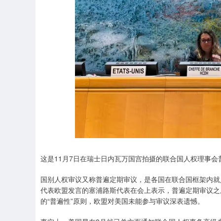
上证指数
3940.04
.40
2.13%
39.68
1.
这是11月7日在瑞士日内瓦万国宫拍摄的联合国人权理事会
国别人权审议又称普遍定期审议，是各国在联合国框架内就
代表欧盟发言的塞浦路斯代表在会上表示，普遍定期审议之
的“普遍性”原则，欧盟对美国未能参与审议深表遗憾。