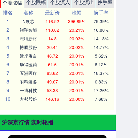
个股跌幅
个股流入
个股流出
换手率
个股涨幅
排名
名称
最新价
涨幅
换手率
1
N展芯
116.52
396.89%
79.39%
2
锐翔智能
110.02
20.21%
16.80%
3
志特新材
14.8
20.03%
14.18%
4
博腾股份
20.44
20.02%
14.77%
5
近岸蛋白
46.72
20.01%
5.62%
6
毕得医药
61.6
20.01%
6.12%
7
五洲医疗
83.62
20.01%
18.37%
8
耐科装备
49.67
20.01%
6.83%
9
一博科技
53.33
20.01%
17.26%
10
方邦股份
146.16
20.00%
7.68%
沪深京行情 实时轮播