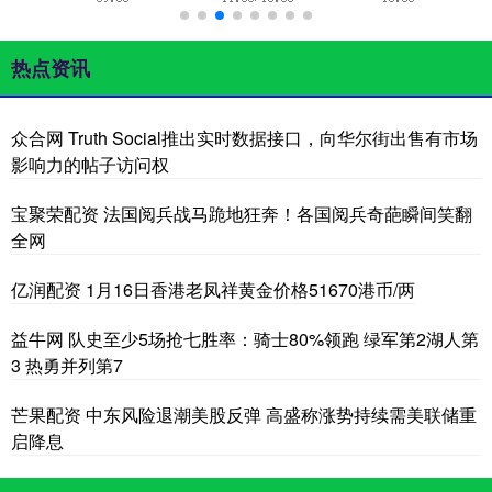
热点资讯
众合网 Truth Social推出实时数据接口，向华尔街出售有市场
影响力的帖子访问权
宝聚荣配资 法国阅兵战马跪地狂奔！各国阅兵奇葩瞬间笑翻
全网
亿润配资 1月16日香港老凤祥黄金价格51670港币/两
益牛网 队史至少5场抢七胜率：骑士80%领跑 绿军第2湖人第
3 热勇并列第7
芒果配资 中东风险退潮美股反弹 高盛称涨势持续需美联储重
启降息