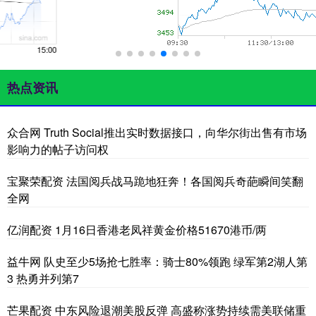
热点资讯
众合网 Truth Social推出实时数据接口，向华尔街出售有市场
影响力的帖子访问权
宝聚荣配资 法国阅兵战马跪地狂奔！各国阅兵奇葩瞬间笑翻
全网
亿润配资 1月16日香港老凤祥黄金价格51670港币/两
益牛网 队史至少5场抢七胜率：骑士80%领跑 绿军第2湖人第
3 热勇并列第7
芒果配资 中东风险退潮美股反弹 高盛称涨势持续需美联储重