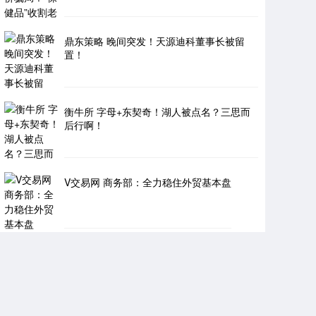
鼎东策略 晚间突发！天源迪科董事长被留
置！
衡牛所 字母+东契奇！湖人被点名？三思而
后行啊！
V交易网 商务部：全力稳住外贸基本盘