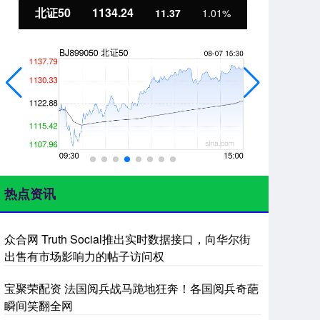
北证50
1134.24
创
11.37
1.01%
热点资讯
众合网 Truth Social推出实时数据接口，向华尔街
出售有市场影响力的帖子访问权
宝聚荣配资 法国阅兵战马跪地狂奔！各国阅兵奇葩
瞬间笑翻全网