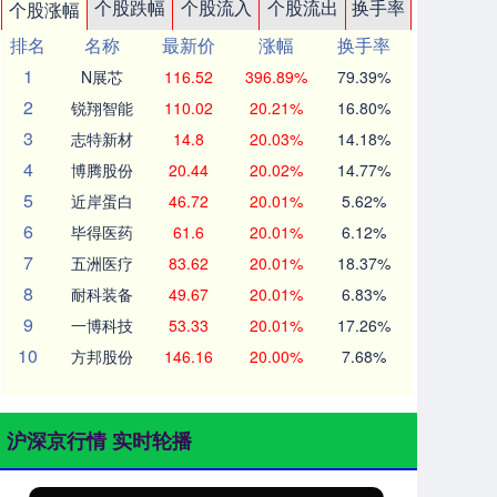
个股跌幅
个股流入
个股流出
换手率
个股涨幅
排名
名称
最新价
涨幅
换手率
1
N展芯
116.52
396.89%
79.39%
2
锐翔智能
110.02
20.21%
16.80%
3
志特新材
14.8
20.03%
14.18%
4
博腾股份
20.44
20.02%
14.77%
5
近岸蛋白
46.72
20.01%
5.62%
6
毕得医药
61.6
20.01%
6.12%
7
五洲医疗
83.62
20.01%
18.37%
8
耐科装备
49.67
20.01%
6.83%
9
一博科技
53.33
20.01%
17.26%
10
方邦股份
146.16
20.00%
7.68%
沪深京行情 实时轮播